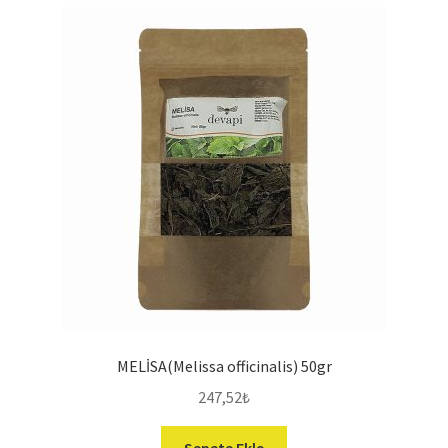
S.S.S
İLETİŞİM
MELİSA(Melissa officinalis) 50gr
247,52
₺
Sepete Ekle