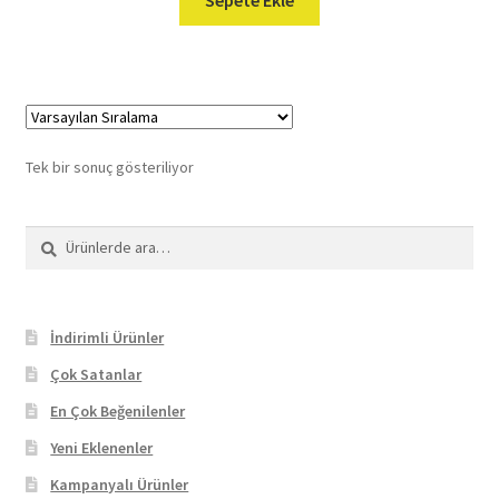
Tek bir sonuç gösteriliyor
Ara:
Ara
İndirimli Ürünler
Çok Satanlar
En Çok Beğenilenler
Yeni Eklenenler
Kampanyalı Ürünler