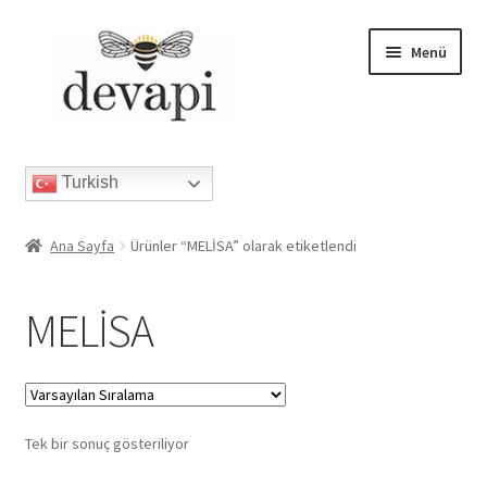
Dolaşıma
İçeriğe
Menü
geç
geç
Alt
ÜRÜNLER
menüy
Turkish
genişlet
BLOG
Ana Sayfa
Ürünler “MELİSA” olarak etiketlendi
APİTERAPİ
MELİSA
FİTOTERAPİ
BASINDA BİZ
GALERİ
Tek bir sonuç gösteriliyor